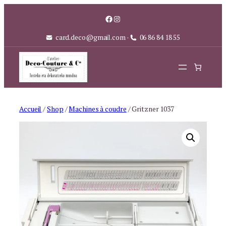
Aller
Facebook
Instagram
au
contenu
card.deco@gmail.com
·
06 86 84 18 55
Accueil
/
Shop
/
Machines à coudre
/ Gritzner 1037