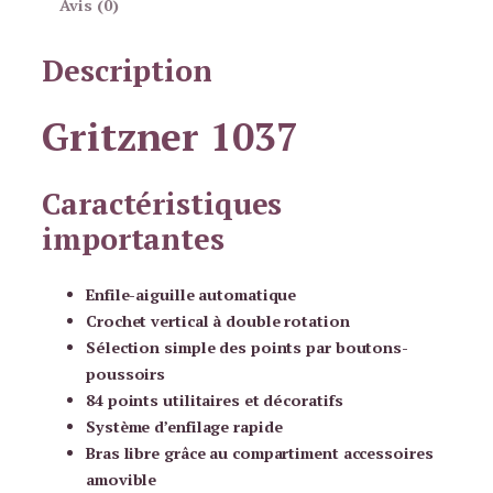
Avis (0)
é
d
Description
e
G
r
Gritzner 1037
i
t
Caractéristiques
z
n
importantes
e
r
Enfile-aiguille automatique
1
Crochet vertical à double rotation
0
Sélection simple des points par boutons-
3
poussoirs
7
84 points utilitaires et décoratifs
Système d’enfilage rapide
Bras libre grâce au compartiment accessoires
amovible