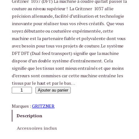
Gritzner 1037 (DFT) La machine à coudre qui fait passer la
couture au niveau supérieur ! La Gritzner 1037 allie
précision allemande, facilité d’utilisation et technologie
innovante pour réaliser tous vos rêves créatifs. Que vous
soyez débutante ou couturière expérimentée, cette
machine est la partenaire fiable et polyvalente dont vous
avez besoin pour tous vos projets de couture. Le système
DFT DFT (Dual feed transport) signifie que la machine
dispose d’un double système d’entraînement. Cela
signifie que les tissus sont mieux entraînés et que moins
d’erreurs sont commises car cette machine entraîne les
tissus par le haut et par le bas…
q
Ajouter au panier
u
a
Marques :
GRITZNER
n
Description
t
i
Accessoires inclus
t