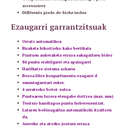
accessoires
Différents pieds-de-biche inclus
Ezaugarri garrantzitsuak
Orratz automatikoa
Biraketa bikoitzeko kako bertikala
Puntuen aukeraketa erraza sakagailuen bidez
84 puntu erabilgarri eta apaingarri
Harilkatze sistema azkarra
Besoa libre konpartimentu osagarri d
smuntagarriari esker.
4 urratseko botoi-zuloa
Puntuaren luzera etengabe doitzea (max. mm)
Tentsio handiagoa puntu hoberenentzat.
Lataren bobinagailua automatikoki itzaltzen
da.
Aurreko eta atzeko jostura erraza