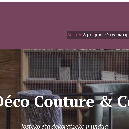
Accueil
À propos
Nos marq
Déco Couture & C
Josteko eta dekoratzeko mundua