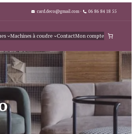
card.deco@gmail.com
·
06 86 84 18 55
ues
Machines à coudre
Contact
Mon compte
o