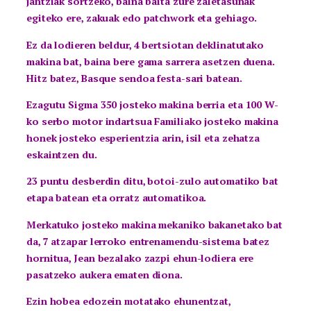
jantziak sortzeko, baina baita zure zaletasunak
egiteko ere, zakuak edo patchwork eta gehiago.
Ez da lodieren beldur, 4 bertsiotan deklinatutako
makina bat, baina bere gama sarrera asetzen duena.
Hitz batez, Basque sendoa festa-sari batean.
Ezagutu Sigma 350 josteko makina berria eta 100 W-
ko serbo motor indartsua Familiako josteko makina
honek josteko esperientzia arin, isil eta zehatza
eskaintzen du.
23 puntu desberdin ditu, botoi-zulo automatiko bat
etapa batean eta orratz automatikoa.
Merkatuko josteko makina mekaniko bakanetako bat
da, 7 atzapar lerroko entrenamendu-sistema batez
hornitua, Jean bezalako zazpi ehun-lodiera ere
pasatzeko aukera ematen diona.
Ezin hobea edozein motatako ehunentzat,