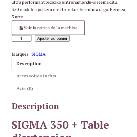
ultra performant bidezko entrenamendu-sistema ditu.
350 modeloa joskera elektronikoz hornituta dago. Bermea
3 urte
Voir la notice de la machine
q
Ajouter au panier
u
a
Marques :
SIGMA
n
Description
t
i
Accessoires inclus
t
Avis (0)
é
d
Description
e
S
I
SIGMA 350 + Table
G
M