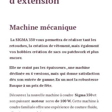
d’extension
A
3
5
0
Machine mécanique
+
t
a
La SIGMA 350 vous permettra de réaliser tant les
b
retouches, la création de vêtement, mais également
l
vos hobbies création de sacs ou patchwork et plus
e
encore.
d
Elle ne craint pas les épaisseurs , une machine
'
déclinée en 4 versions, mais qui donne satisfaction
e
dés son entrée de gamme. En un mot la robustesse
x
Basque à un prix de fête.
t
e
Découvrez la nouvelle machine à coudre
Sigma 350
et
n
son puissant
moteur
servo
de 100 W.
Cette machine à
s
coudre familiale offre une expérience de couture fluide,
i