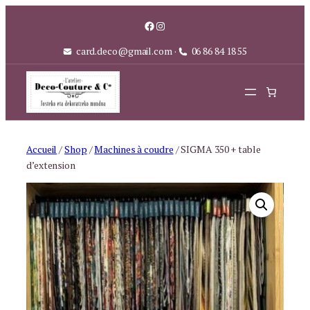
Aller
Facebook
Instagram
au
contenu
card.deco@gmail.com
·
06 86 84 18 55
Accueil
/
Shop
/
Machines à coudre
/ SIGMA 350 + table
d’extension